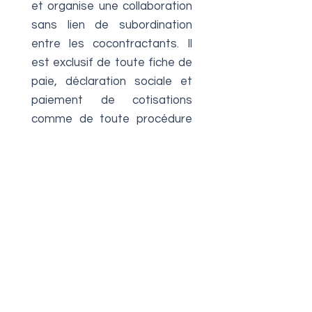
et organise une collaboration
sans lien de subordination
entre les cocontractants. Il
est exclusif de toute fiche de
paie, déclaration sociale et
paiement de cotisations
comme de toute procédure
de licenciement (CCH, art.
L.631-17 à L.631-19).
Quand s’applique ce contrat ?
En donnant un cadre à ce
mode alternatif
d’hébergement, l’article 117
de la loi Elan évite sa
requalification en contrat de
location soumis aux